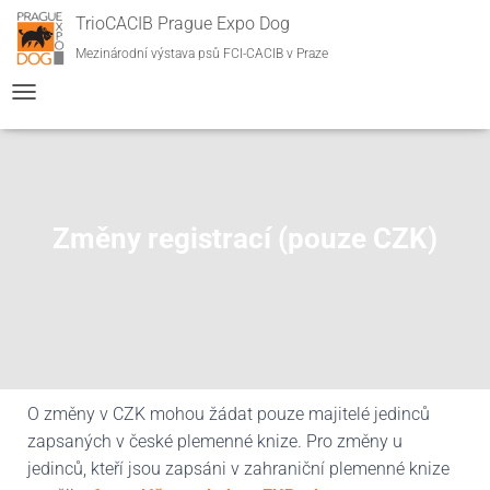
TrioCACIB Prague Expo Dog
Mezinárodní výstava psů FCI-CACIB v Praze
P
Ř
E
P
N
O
Změny registrací (pouze CZK)
U
T
N
A
V
I
G
A
C
O změny v CZK mohou žádat pouze majitelé jedinců
I
zapsaných v české plemenné knize. Pro změny u
jedinců, kteří jsou zapsáni v zahraniční plemenné knize