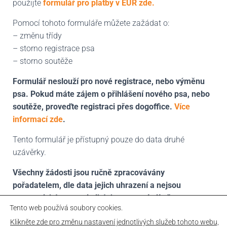
použijte
formulář pro platby v EUR zde.
Pomocí tohoto formuláře můžete zažádat o
:
– změnu třídy
– storno registrace psa
– storno soutěže
Formulář neslouží pro nové registrace, nebo výměnu
psa. Pokud máte zájem o přihlášení nového psa, nebo
soutěže, proveďte registraci přes dogoffice.
Více
informací zde
.
Tento formulář je přístupný pouze do data druhé
uzávěrky.
Všechny žádosti jsou ručně zpracovávány
pořadatelem, dle data jejich uhrazení a nejsou
automatické, ve statistikách se promítají až po
Tento web používá soubory cookies.
vyřízení.
Klikněte zde pro změnu nastavení jednotlivých služeb tohoto webu,